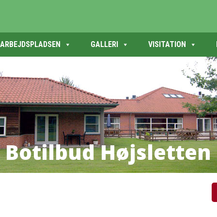
ARBEJDSPLADSEN
GALLERI
VISITATION
B
o
t
i
l
b
u
d
H
ø
j
s
l
e
t
t
e
n