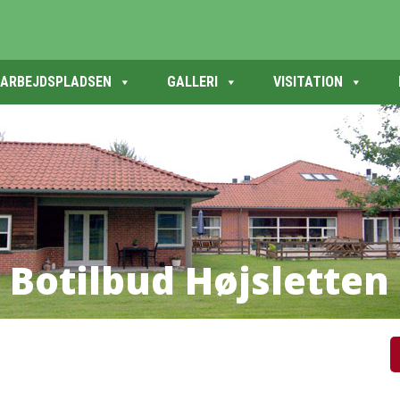
ARBEJDSPLADSEN
GALLERI
VISITATION
B
o
t
i
l
b
u
d
H
ø
j
s
l
e
t
t
e
n