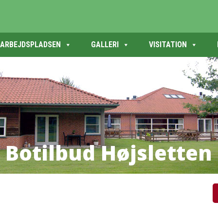
ARBEJDSPLADSEN
GALLERI
VISITATION
B
o
t
i
l
b
u
d
H
ø
j
s
l
e
t
t
e
n