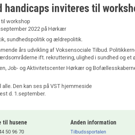
 handicaps inviteres til works
 til workshop
 6. september 2022 på Hørkær
k, sundhedspolitik og ældrepolitik.
mmende års udvikling af Voksensociale Tilbud. Politikkern
færdsområderne ift. rekruttering, ulighed i sundhed og e
den, Job- og Aktivitetscenter Hørkær og Bofællesskaberne m
til alle. Den kan ses på VST hjemmeside
nest d. 1.september.
e til husene
Anden information
4 50 96 70
Tilbudssportalen